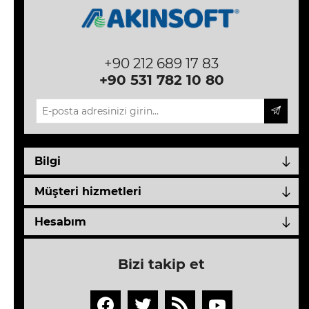
RentAgent
NetGaleri
+90 212 689 17 83
+90 531 782 10 80
e-
Ticaret
OctoCloud
Bilgi
Rezzta
Müşteri hizmetleri
MyFranchise
Hesabım
QRMenu
ProKuaför
Bizi takip et
LimonDesk