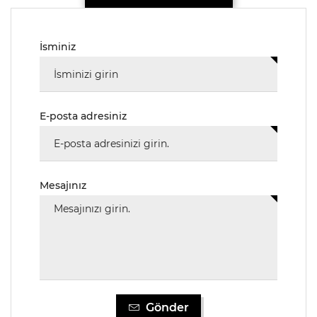
Muhasebe
Genel
İsminiz
Muhasebe
Hızlı
Satış
E-posta adresiniz
Otel
Yönetimi
Servis
Mesajınız
Yönetimi
Restoran
Yönetimi
CafePlus
Gönder
Saha