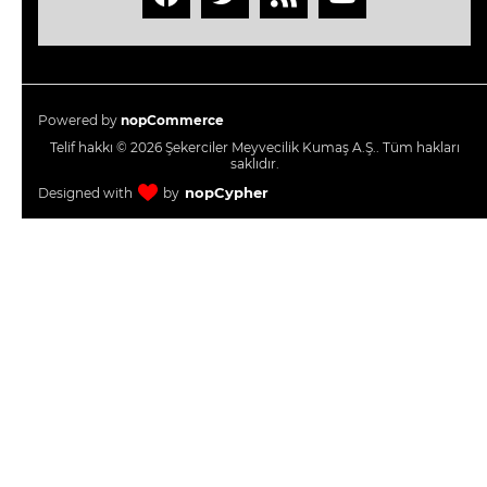
TaskPano
Online
İnsan
Kaynakları
Powered by
nopCommerce
Telif hakkı © 2026 Şekerciler Meyvecilik Kumaş A.Ş.. Tüm hakları
saklıdır.
WebConnect
nopCypher
Designed with
by
Bulut
Yedekleme
e-
Dönüşüm
Çözümleri
İletişim