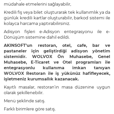
müdahale etmelerini sağlayabilir,
RentAgent
Kredili fiş veya bilet oluşturarak tek kullanımlık ya da
günlük kredili kartlar oluşturabilir, barkod sistemi ile
NetGaleri
kolayca harcama yaptırabilirsiniz.
e-
Adisyon fişleri e-Adisyon entegrasyonu ile e-
Ticaret
Dönüşüm sistemine dahil edildi.
AKINSOFT’un restoran, otel, cafe, bar ve
OctoCloud
pastaneler için geliştirdiği adisyon yönetim
sistemidir. WOLVOX Ön Muhasebe, Genel
Rezzta
Muhasebe, E-Ticaret ve Otel programları ile
entegrasyonlu kullanıma imkan tanıyan
MyFranchise
WOLVOX Restoran ile iş yükünüz hafifleyecek,
işletmeniz kurumsallık kazanacak.
QRMenu
Kayıtlı masalar, restoran’ın masa düzenine uygun
olarak şekillenebilir.
ProKuaför
Menü şeklinde satış.
LimonDesk
Farklı birimlere göre satış.