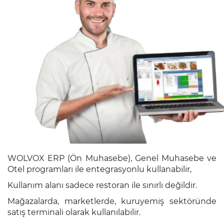
Muhasebe
Genel
Muhasebe
Hızlı
Satış
Otel
Yönetimi
Servis
Yönetimi
WOLVOX ERP (Ön Muhasebe), Genel Muhasebe ve
Restoran
Otel programları ile entegrasyonlu kullanabilir,
Yönetimi
Kullanım alanı sadece restoran ile sınırlı değildir.
CafePlus
Mağazalarda, marketlerde, kuruyemiş sektöründe
satış terminali olarak kullanılabilir.
Saha