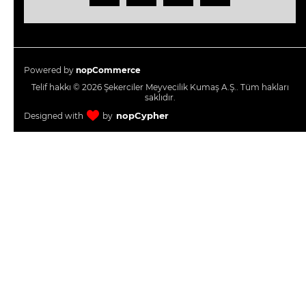
Powered by
nopCommerce
Telif hakkı © 2026 Şekerciler Meyvecilik Kumaş A.Ş.. Tüm hakları
saklıdır.
nopCypher
Designed with
by