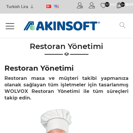
WISHLIST.HEADE
SHOPPI
Ana
sayfa
Hakkımızda
Restoran Yönetimi
ERP
Çözümleri
Restoran Yönetimi
MRP
Çözümleri
Restoran masa ve müşteri takibi yapmanıza
olanak sağlayan tüm işletmeler için tasarlanmış
WOLVOX Restoran Yönetimi ile tüm süreçleri
CRM
Çözümleri
takip edin.
HRM
Çözümleri
Ön