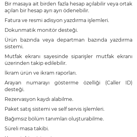
Bir masaya ait birden fazla hesap açılabilir veya ortak
TaskPano
açılan bir hesap ayrı ayrı ödenebilir.
Fatura ve resmi adisyon yazdırma işlemleri.
Online
İnsan
Dokunmatik monitör desteği.
Kaynakları
Ürün bazında veya departman bazında yazdırma
sistemi.
WebConnect
Mutfak ekranı sayesinde siparişler mutfak ekranı
Bulut
üzerinden takip edilebilir.
Yedekleme
İkram ürün ve ikram raporları.
e-
Arayan numarayı gösterme özelliği (Caller ID)
Dönüşüm
desteği.
Çözümleri
Rezervasyon kaydı alabilme.
İletişim
Paket satış sistemi ve self servis işlemleri.
Bağımsız bölüm tanımları oluşturabilme.
Süreli masa takibi.