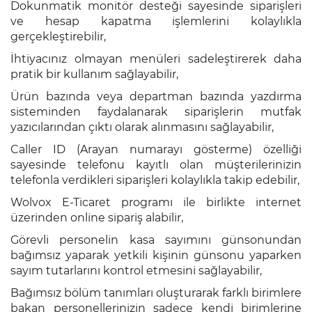
Satış
Dokunmatik monitör desteği sayesinde siparişleri
ve hesap kapatma işlemlerini kolaylıkla
gerçekleştirebilir,
NetSürücü
Plus
İhtiyacınız olmayan menüleri sadeleştirerek daha
pratik bir kullanım sağlayabilir,
Akaryakıt
Otomasyonu
Ürün bazında veya departman bazında yazdırma
sisteminden faydalanarak siparişlerin mutfak
yazıcılarından çıktı olarak alınmasını sağlayabilir,
Otopark
Yönetimi
Caller ID (Arayan numarayı gösterme) özelliği
sayesinde telefonu kayıtlı olan müşterilerinizin
NetEmlak
telefonla verdikleri siparişleri kolaylıkla takip edebilir,
Wolvox E-Ticaret programı ile birlikte internet
Kurs
üzerinden online sipariş alabilir,
Otomasyonu
Görevli personelin kasa sayımını günsonundan
Sempozyum
bağımsız yaparak yetkili kişinin günsonu yaparken
Yönetimi
sayım tutarlarını kontrol etmesini sağlayabilir,
Bağımsız bölüm tanımları oluşturarak farklı birimlere
Hipokrat
bakan personellerinizin sadece kendi birimlerine